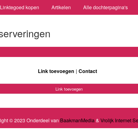
Linktegoed kopen
Artikelen
Alle dochterpagina's
serveringen
Link toevoegen
Contact
Link toevoegen
ight © 2023 Onderdeel van
BaakmanMedia
&
Vrolijk Internet S